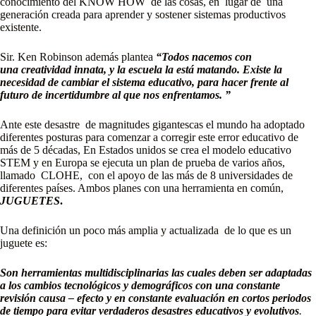
conocimiento del KNOW HOW de las cosas, en lugar de una
generación creada para aprender y sostener sistemas productivos
existente.
Sir. Ken Robinson además plantea
“
Todos nacemos con
una creatividad innata, y la escuela la está matando. Existe la
necesidad de cambiar el sistema educativo, para hacer frente al
futuro de incertidumbre al que nos enfrentamos
. ”
Ante este desastre de magnitudes gigantescas el mundo ha adoptado
diferentes posturas para comenzar a corregir este error educativo de
más de 5 décadas, En Estados unidos se crea el modelo educativo
STEM y en Europa se ejecuta un plan de prueba de varios años,
llamado CLOHE, con el apoyo de las más de 8 universidades de
diferentes países. Ambos planes con una herramienta en común,
JUGUETES
.
Una definición un poco más amplia y actualizada de lo que es un
juguete es:
Son herramientas multidisciplinarias las cuales deben ser adaptadas
a los cambios tecnológicos y demográficos con una constante
revisión causa – efecto y en constante evaluación en cortos periodos
de tiempo para evitar verdaderos desastres educativos y evolutivos
.