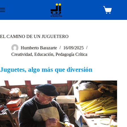
Saltar
al
Carro
contenido
de
compra
EL CAMINO DE UN JUGUETERO
Humberto Barazarte
16/09/2025
Creatividad
,
Educación
,
Pedagogía Crítica
Juguetes, algo más que diversión