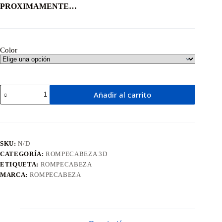
PROXIMAMENTE…
Color
Torre
Añadir al carrito
Multi
T
cantidad
SKU:
N/D
CATEGORÍA:
ROMPECABEZA 3D
ETIQUETA:
ROMPECABEZA
MARCA:
ROMPECABEZA