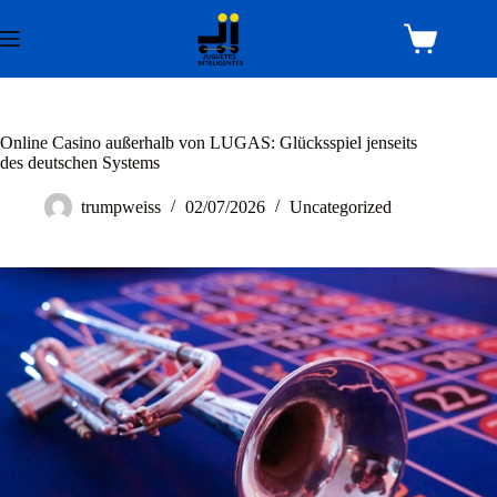
Saltar
al
Carro
contenido
de
compra
Online Casino außerhalb von LUGAS: Glücksspiel jenseits
des deutschen Systems
trumpweiss
02/07/2026
Uncategorized