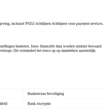
eving, inclusief PSD2 richtlijnen richtlijnen voor payment services.
instellingen hanteren. Jouw financiële data worden nimmer bewaard
rloopt. Dit vermindert het risico op op datalekken aanzienlijk.
Bankniveau beveiliging
deld
Bank encryptie