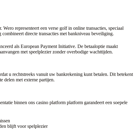
 Wero representeert een verse golf in online transacties, speciaal
ombineert directe transacties met bankniveau beveiliging.
nceerd als European Payment Initiative. De betaaloptie maakt
aanvangen met speelplezier zonder overbodige wachttijden.
rdat u rechtstreeks vanuit uw bankrekening kunt betalen. Dit betekent
 delen met externe partijen.
entatie binnen ons casino platform platform garandeert een soepele
issen
n blijft voor spelplezier