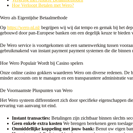
Hoe Verloopt Betalen met Wero?
Wero als Eigentijdse Betaalmethode
Op
https://wero-nl.nl/
begrijpen wij wij dat tempo en gemak bij het depon
gebouwd door pan-Europese banken om een degelijk keuze te bieden voo
De Wero service is voortgekomen uit een samenwerking tussen vooraans
gebruikmakend van instant payment payment systemen die die binnen m
Hoe Wero Populair Wordt bij Casino spelers
Onze online casino gokkers waarderen Wero om diverse redenen. De betal
minder accounts om te managen en een transparantere administratie van
De Voornaamste Pluspunten van Wero
Het Wero systeem differentieert zich door specifieke eigenschappen die
ervaring van aanvang tot eind.
Instant transacties:
Betalingen zijn zichtbaar binnen slechts s
Geen enkele extra kosten
We brengen berekenen geen toeslagen 
Onmiddellijke koppeling met jouw bank:
Benut uw eigen ban