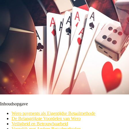
Inhoudsopgave
Wero payments als Eigentijdse Betaalmethode
De Belangrijkste Voordelen van Wero
Veiligheid en Betrouwbaarheid
Vergelijk met Andere Betaalmethoden