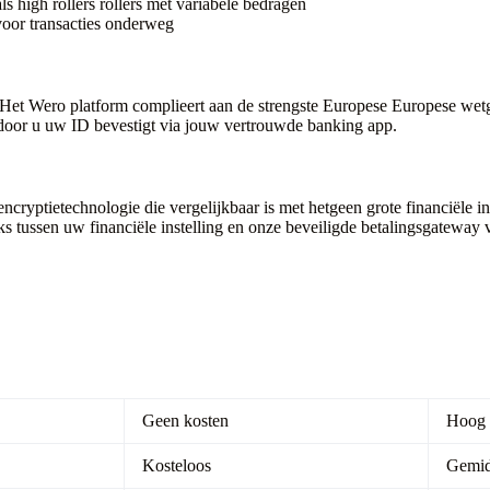
ls high rollers rollers met variabele bedragen
 voor transacties onderweg
o. Het Wero platform complieert aan de strengste Europese Europese wetg
rdoor u uw ID bevestigt via jouw vertrouwde banking app.
ncryptietechnologie die vergelijkbaar is met hetgeen grote financiële 
 tussen uw financiële instelling en onze beveiligde betalingsgateway ve
Geen kosten
Hoog
Kosteloos
Gemid