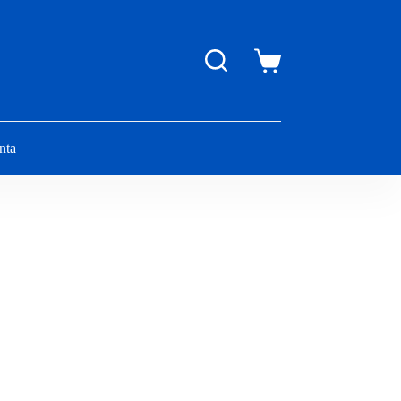
Carro
de
compra
nta