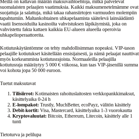
Meillä on kattavan määrän maksuvaihtoehtoja, mitkä palvelevat
suomalaisten pelaajien vaatimuksia. Kaikki maksumenetelmämme ovat
suojattuja ja salattuja, mikä takaa rahansiirtojen varmuuden molempiin
tapahtumiin. Maltankohtainen uhkapelaamista säätelevä lainsäädäntö
vaatii lisensoiduilta kasinoilta vahvistuksen läpikäymistä, joka on
vahvistettu fakta kattaen kaikkia EU-alueen alueella operoivia
uhkapelioperaattoreita.
Kotiutuskäytäntömme on tehty mahdollisimman nopeaksi. VIP-tason
pelaajille kotiutukset käsitellään ensisijaisesti, ja nämä pelaajat nauttivat
myös korkeammista kotiutusrajoista. Normaaleilla pelaajilla
kotiutusraja määräytyy 5 000 € viikossa, kun taas VIP-jäsenillä summa
voi kohota jopa 50 000 euroon.
Tuetut maksutavat
Tilisiirrot:
Kotimaisten rahoituslaitosten verkkopankkimaksut,
käsittelyaika 0-24 h
E-lompakot:
Trustly, MuchBetter, ecoPayz, välitön käsittely
Debit-kortit:
Visa, Mastercard, käsittelyaika 1-3 vuorokautta
Kryptovaluutat:
Bitcoin, Ethereum, Litecoin, käsittely alle 1
tunti
Tietoturva ja pelilupa