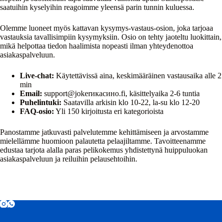
saatuihin kyselyihin reagoimme yleensä parin tunnin kuluessa.
Olemme luoneet myös kattavan kysymys-vastaus-osion, joka tarjoaa
vastauksia tavallisimpiin kysymyksiin. Osio on tehty jaoteltu luokittain,
mikä helpottaa tiedon haalimista nopeasti ilman yhteydenottoa
asiakaspalveluun.
Live-chat:
Käytettävissä aina, keskimääräinen vastausaika alle 2
min
Email:
support@jokerикасино.fi, käsittelyaika 2-6 tuntia
Puhelintuki:
Saatavilla arkisin klo 10-22, la-su klo 12-20
FAQ-osio:
Yli 150 kirjoitusta eri kategorioista
Panostamme jatkuvasti palvelutemme kehittämiseen ja arvostamme
mielellämme huomioon palautetta pelaajiltamme. Tavoitteenamme
edustaa tarjota alalla paras pelikokemus yhdistettynä huippuluokan
asiakaspalveluun ja reiluihin pelausehtoihin.