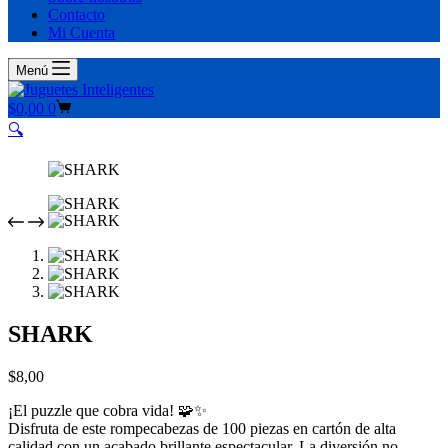
Contacto
Mi Cuenta
Menú
Carro
$
0,00
0
de
🔍
compra
SHARK
$
8,00
¡El puzzle que cobra vida! 🧩✨
Disfruta de este rompecabezas de 100 piezas en cartón de alta
calidad con un acabado brillante espectacular. La diversión no