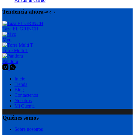
Añadir al carrito
Tendencia ahora
Taza EL GRINCH
Myo
Torre Multi T
Pandora
Inicio
Tienda
Blog
Contactenos
Nosotros
Mi Cuenta
Quiénes somos
Sobre nosotros