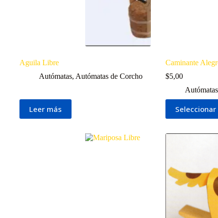
Aguila Libre
Caminante Alegr
Autómatas
,
Autómatas de Corcho
$
5,00
Autómatas
Este
Leer más
Seleccionar
producto
tiene
múltiples
variantes.
Las
opciones
se
pueden
elegir
en
la
página
de