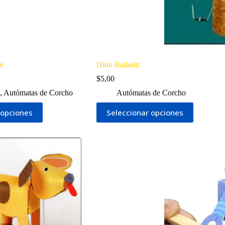
e
Dino Bailarín
$
5,00
,
Autómatas de Corcho
Autómatas de Corcho
Este
 opciones
Seleccionar opciones
producto
tiene
múltiples
variantes.
Las
opciones
se
pueden
elegir
en
la
página
de