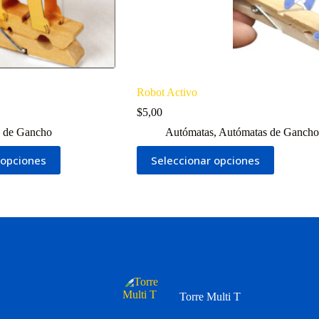
producto
Robot Activo
$
5,00
 de Gancho
Autómatas
,
Autómatas de Gancho
Este
 opciones
Seleccionar opciones
producto
tiene
múltiples
variantes.
Las
opciones
se
pueden
elegir
en
la
Torre Multi T
página
de