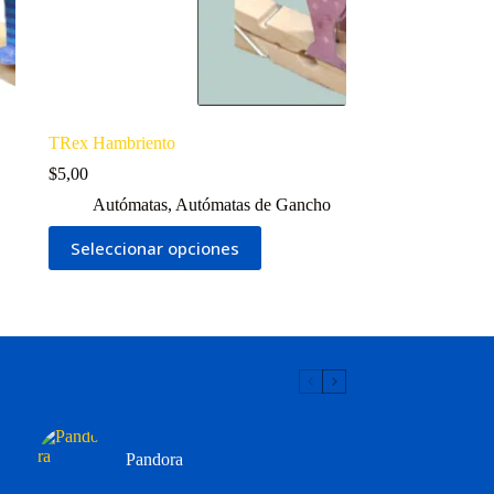
producto
TRex Hambriento
$
5,00
Autómatas
,
Autómatas de Gancho
Este
Seleccionar opciones
producto
tiene
múltiples
variantes.
Las
opciones
se
pueden
elegir
en
la
Pandora
página
de