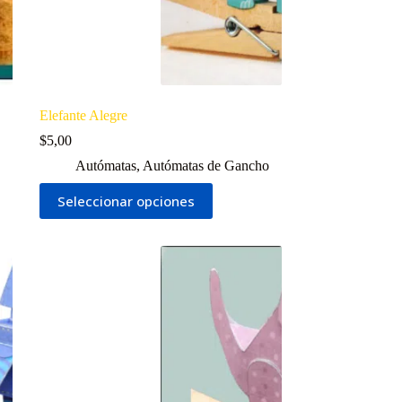
Elefante Alegre
$
5,00
Autómatas
,
Autómatas de Gancho
Este
Seleccionar opciones
producto
tiene
múltiples
variantes.
Las
opciones
se
pueden
elegir
en
la
página
de