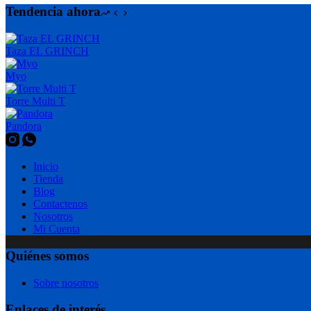
Tendencia ahora
Taza EL GRINCH
Myo
Torre Multi T
Pandora
Inicio
Tienda
Blog
Contactenos
Nosotros
Mi Cuenta
Quiénes somos
Sobre nosotros
Enlaces de interés