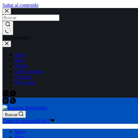
Saltar al contenido
Sin resultados
Inicio
Blog
Tienda
Sobre nosotros
Contacto
Mi Cuenta
Buscar
Carro de compra
$
0,00
0
Inicio
Blog