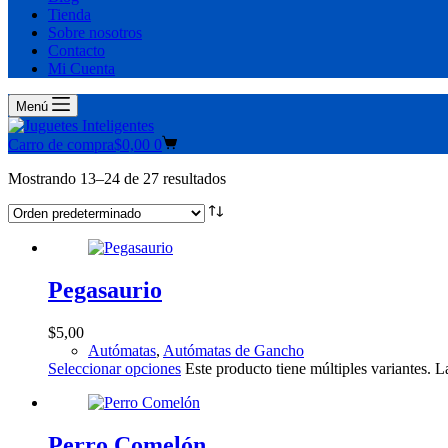
Tienda
Sobre nosotros
Contacto
Mi Cuenta
Menú
Carro de compra
$
0,00
0
Mostrando 13–24 de 27 resultados
Pegasaurio
$
5,00
Autómatas
,
Autómatas de Gancho
Seleccionar opciones
Este producto tiene múltiples variantes. 
Perro Comelón